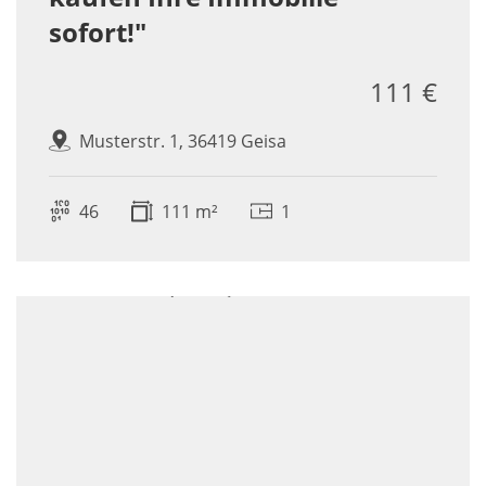
sofort!"
111 €
Musterstr. 1, 36419 Geisa
46
111 m²
1