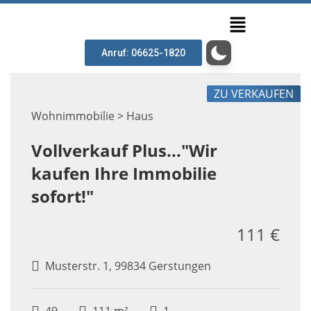
Anruf: 06625-1820
ZU VERKAUFEN
Wohnimmobilie > Haus
Vollverkauf Plus..."Wir
kaufen Ihre Immobilie
sofort!"
111 €
Musterstr. 1, 99834 Gerstungen
49
111 m²
1