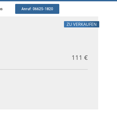
ns
Anruf: 06625-1820
ZU VERKAUFEN
111 €