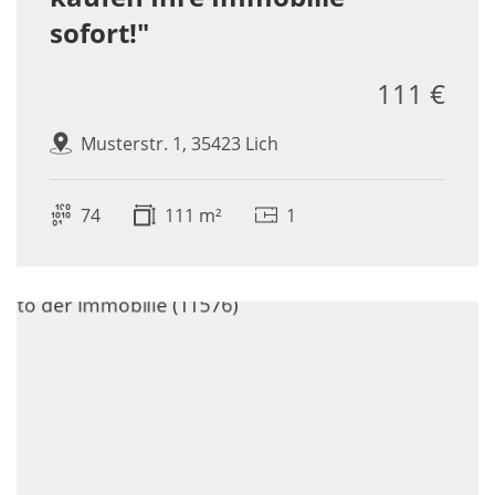
sofort!"
111 €
Musterstr. 1, 35423 Lich
74
111 m²
1