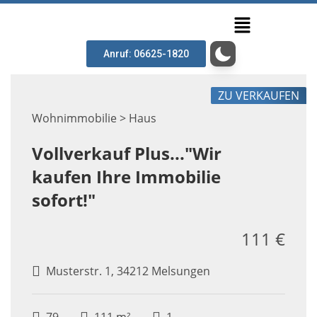
Anruf: 06625-1820
ZU VERKAUFEN
Wohnimmobilie > Haus
Vollverkauf Plus..."Wir
kaufen Ihre Immobilie
sofort!"
111 €
Musterstr. 1, 34212 Melsungen
79
111 m²
1