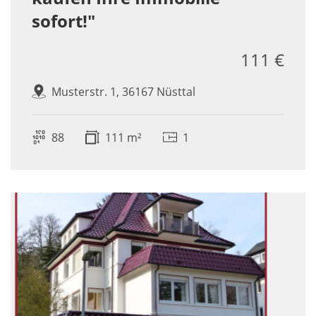
sofort!"
111 €
Musterstr. 1, 36167 Nüsttal
88
111 m²
1