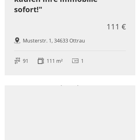
sofort!"
111 €
Musterstr. 1, 34633 Ottrau
91
111 m²
1