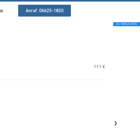
ns
Anruf: 06625-1820
ZU VERKAUFEN
111 €
❯