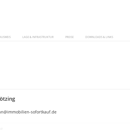
AUSWEIS
LAGE & INFRASTRUKTUR
PREISE
DOWNLOADS & LINKS
ötzing
n@immobilien-sofortkauf.de