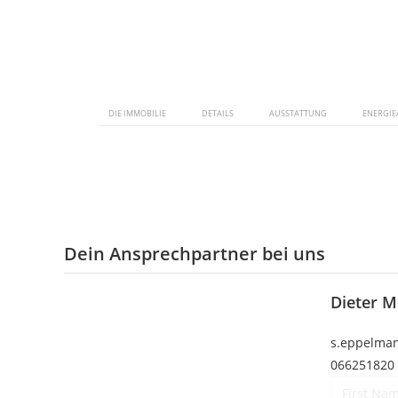
DIE IMMOBILIE
DETAILS
AUSSTATTUNG
ENERGIE
Dein Ansprechpartner bei uns
Dieter M
s.eppelman
066251820