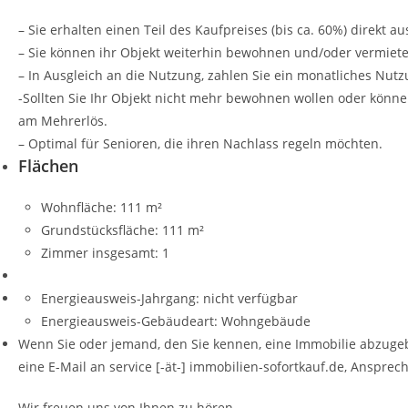
– Sie erhalten einen Teil des Kaufpreises (bis ca. 60%) direkt
– Sie können ihr Objekt weiterhin bewohnen und/oder vermiete
– In Ausgleich an die Nutzung, zahlen Sie ein monatliches Nutz
-Sollten Sie Ihr Objekt nicht mehr bewohnen wollen oder könne
am Mehrerlös.
– Optimal für Senioren, die ihren Nachlass regeln möchten.
Flächen
Wohnfläche:
111 m²
Grundstücksfläche:
111 m²
Zimmer insgesamt:
1
Energieausweis-Jahrgang:
nicht verfügbar
Energieausweis-Gebäudeart:
Wohngebäude
Wenn Sie oder jemand, den Sie kennen, eine Immobilie abzuge
eine E-Mail an service [-ät-] immobilien-sofortkauf.de, Ansprec
Wir freuen uns von Ihnen zu hören.