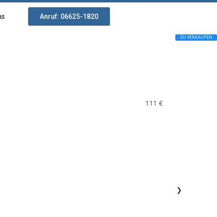
ns
Anruf: 06625-1820
ZU VERKAUFEN
111 €
❯