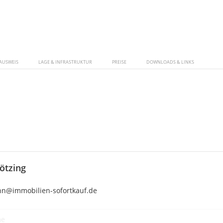
AUSWEIS
LAGE & INFRASTRUKTUR
PREISE
DOWNLOADS & LINKS
ötzing
n@immobilien-sofortkauf.de