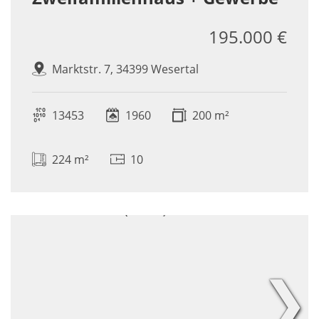
195.000 €
Marktstr. 7, 34399 Wesertal
13453
1960
200 m²
224 m²
10
❯