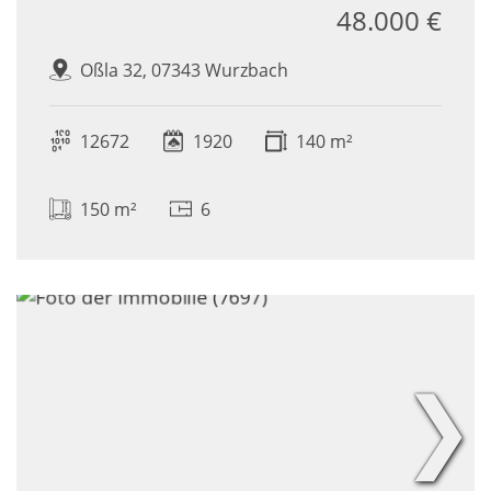
48.000 €
Oßla 32, 07343 Wurzbach
12672
1920
140 m²
150 m²
6
❯