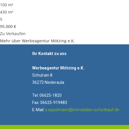
100 m²
430 m²
5
95.000 €
Zu Verkaufen
Mehr über Werbeagentur Mötzing e.K.
Ihr Kontakt zu uns
Werbeagentur Mötzing e.K.
Schulrain 8
36272 Niederaula
Tel: 06625-1820
Fax: 06625-919483
E-Mail:
s.eppelmann@immobilien-sofortkauf.de