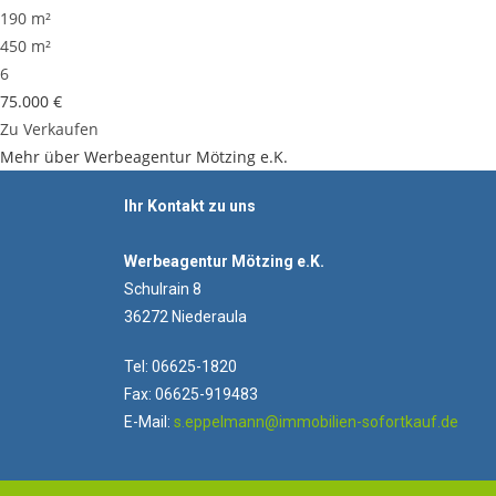
190 m²
450 m²
6
75.000 €
Zu Verkaufen
Mehr über Werbeagentur Mötzing e.K.
Ihr Kontakt zu uns
Werbeagentur Mötzing e.K.
Schulrain 8
36272 Niederaula
Tel: 06625-1820
Fax: 06625-919483
E-Mail:
s.eppelmann@immobilien-sofortkauf.de