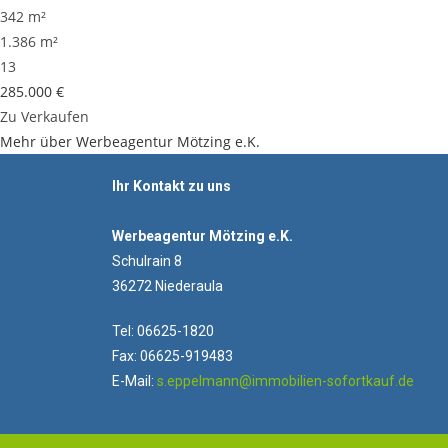
342 m²
1.386 m²
13
285.000 €
Zu Verkaufen
Mehr über Werbeagentur Mötzing e.K.
Ihr Kontakt zu uns
Werbeagentur Mötzing e.K.
Schulrain 8
36272 Niederaula
Tel: 06625-1820
Fax: 06625-919483
E-Mail:
s.eppelmann@immobilien-sofortkauf.de